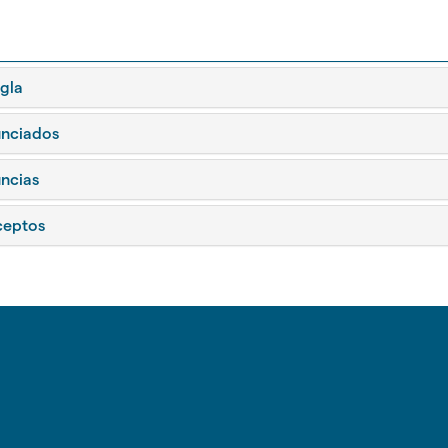
gar
gla
nciados
ncias
eptos