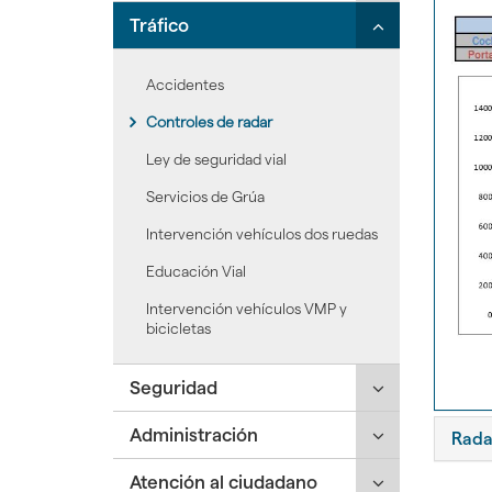
para
secciones
Click
Tráfico
desplegar/ple
hijas:
para
secciones
'Recursos'
desplegar/ple
hijas:
Accidentes
secciones
'Despliegue'
hijas:
Controles de radar
'Tráfico'
Ley de seguridad vial
Servicios de Grúa
Intervención vehículos dos ruedas
Educación Vial
Intervención vehículos VMP y
bicicletas
Click
Seguridad
para
Click
Administración
desplegar/ple
Radar
para
secciones
Click
Atención al ciudadano
desplegar/ple
hijas: