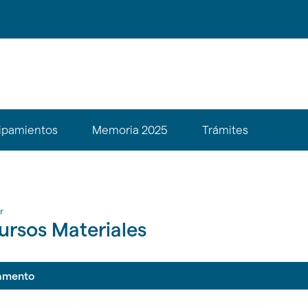
ipamientos
Memoria 2025
Trámites
ubsections???
r.header.toggle.subsections???
r
ursos Materiales
amento
gar