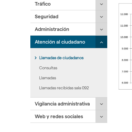
Click
Tráfico
desplegar/ple
hijas:
para
secciones
'Recursos'
Click
Seguridad
desplegar/ple
hijas:
para
secciones
'Despliegue'
Click
Administración
desplegar/ple
hijas:
para
secciones
'Tráfico'
Click
Atención al ciudadano
desplegar/ple
hijas:
para
secciones
'Seguridad'
desplegar/ple
hijas:
Llamadas de ciudadanos
secciones
'Administració
hijas:
Consultas
'Atención
Llamadas
al
ciudadano'
Llamadas recibidas sala 092
Click
Vigilancia administrativa
para
Click
Web y redes sociales
desplegar/ple
para
secciones
desplegar/ple
hijas: